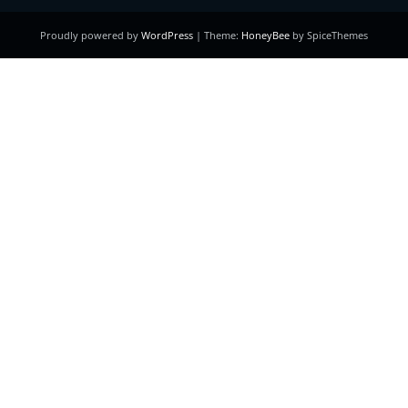
Proudly powered by
WordPress
| Theme:
HoneyBee
by SpiceThemes