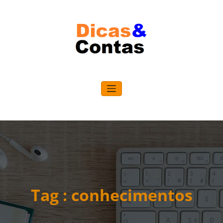
Pular
para
o
conteúdo
Tag : conhecimentos