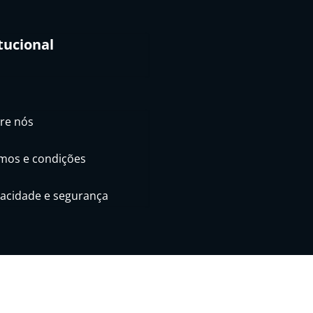
tucional
re nós
mos e condições
vacidade e segurança
roudly powered by
WordPress
| Theme:
HoneyBee
by SpiceThem