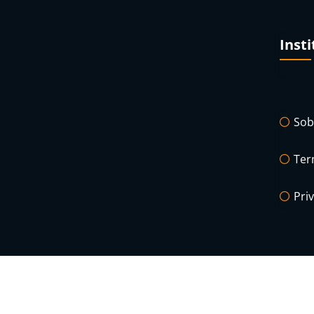
Insti
Sob
Ter
Pri
P