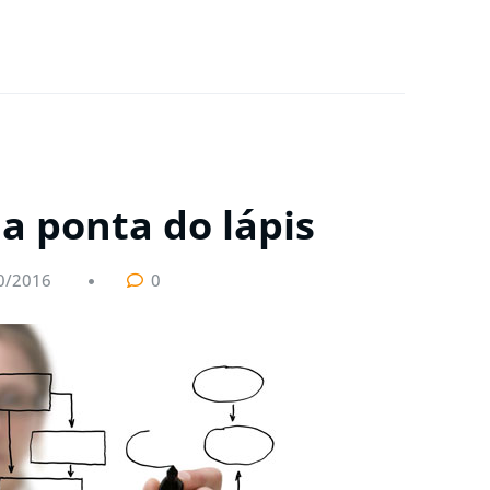
a ponta do lápis
0/2016
0