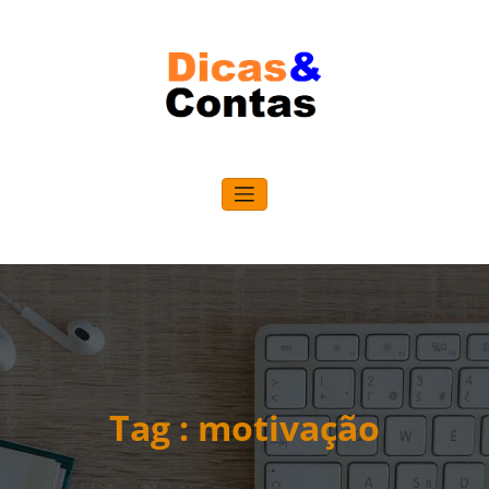
Pular
para
o
conteúdo
Tag : motivação