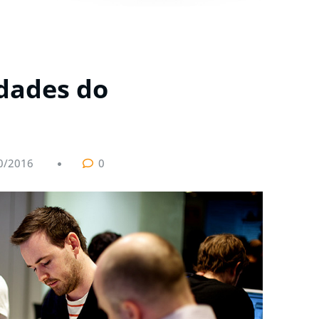
dades do
0/2016
0